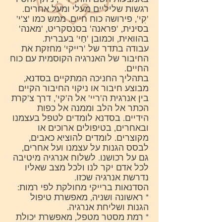
רגשות שליליים מעלי ומעל אחרים.
'קִי', פירושה כוח חיים. ממש כמו 'צ'י'
בסינית, 'פראנה' בסנסקריט, 'מאנה'
בהוואית, וכמובן 'חַי' בעברית.
עבודה בתדר של 'רייקי' מחזקת את
החיבור של האנרגיה הקוסמית עם כוח
החיים.
בתהליך החניכה המתקיים בסדנא,
מבוצע חיבור או ניקוי החיבור הקיים
בין אנרגית ה'ריי' אל ה'קי', דרך צ'קרת
הכתר אל הלב וממנה אל כפות
הידיים. בסדנא לומדים לטפל בעצמנו
ובאחרים, בטיפולים ארוכים או
מקוצרים. לומדים להוציא כאבים,
לבסס הגנות על עצמנו ועל אחרים,
גם על רכושנו. לשלוח אנרגיה מיטיבה
לכל אדם יקר לנו ולכל מצב שאליו
נדרשת אנרגיה שכזו.
הסדנאות ברייקי מחולקת לפי רמות:
* ראשונה ושניה, מאפשרת טיפול
הגנות ושליחת אנרגיה.
* רמת מסטר מטפל, מאפשרת יכולת