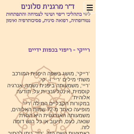
ד"ר מרגנית סלונים
ליווי בתהליכי ריפוי ושינוי לצמיחה והתפתחות
נטורופתיה, רפואה סינית, פסיכותרפיה ואימון
רייקי - ריפוי בכפות ידיים
'רייקי', מושג בשפה היפנית המורכב
משתי מילים 'ריי' ו- 'קי'.
'ריי', משמעותה ביפנית נשמה, אנרגיה
קוסמית, אינטליגנציית על, תודעה
אלוהית'.
במקורות הקבליים המילה 'ריי'
מופיעה כאחד מ-72 שמות האלוהים,
משמעותה האנרגטית היא הסרת
שנאה, כעס, תיעוב או כל רגש דומה
לזה.
באמצעות השם הזה, 'ריי', ניתן להסיר