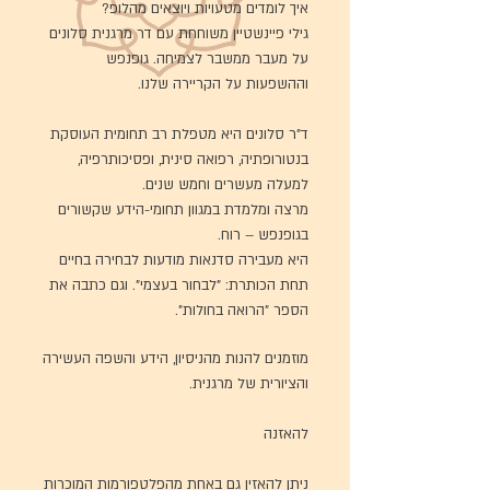
איך לומדים מטעויות ויוצאים מהלופ?
גילי פיינשטיין משוחחת עם דר מרגנית סלונים
על מעבר
ממשבר לצמיחה. גופנפש
וההשפעות על הקריירה שלנו.
ד"ר סלונים היא מטפלת רב תחומית העוסקת
בנטורופתיה, רפואה סינית, ופסיכותרפיה,
למעלה מעשרים וחמש שנים.
מרצה ומלמדת במגוון תחומי-הידע שקשורים
בגופנפש – רוח.
היא מעבירה סדנאות מודעות לבחירה בחיים
תחת הכותרת: "לבחור בעצמי". וגם כתבה את
הספר "הרואה בחולות".
מוזמנים להנות מהניסיון, הידע והשפה העשירה
והציורית של מרגנית.
להאזנה
ניתן להאזין גם באחת מהפלטפורמות המוכרות